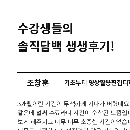
수강생들의
솔직담백 생생후기!
조창훈
캠퍼스
르쳐주셔
3개월이란 시간이 무색하게 지나가 버렸네요
여기 와
같은데 벌써 수료라니 시간이 순삭된 느낌입
보게 해주시고 너무 너무 소중한 시간이었습니