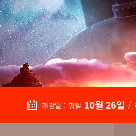
10월 26일
/
개강일 :
평일