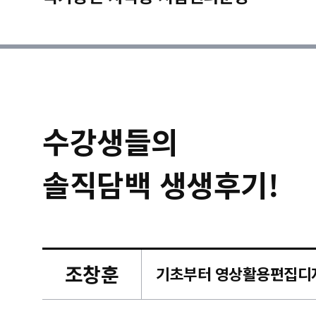
수강생들의
솔직담백 생생후기!
조창훈
캠퍼스