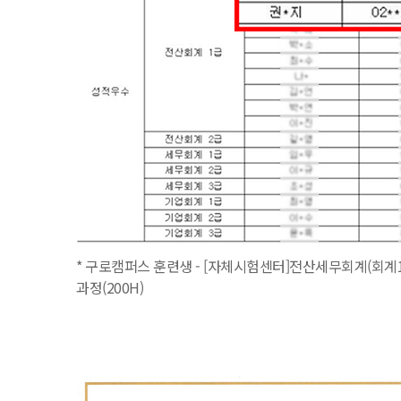
* 구로캠퍼스 훈련생 - [자체시험센터]전산세무회계(회계1
과정(200H)